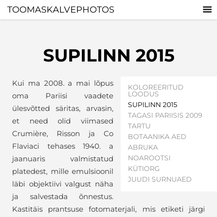
TOOMASKALVEPHOTOS
SUPILINN 2015
Kui ma 2008. a mai lõpus
KOLOREERITUD
LOODUS
oma Pariisi vaadete
SUPILINN 2015
ülesvõtted säritas, arvasin,
TAGASI PARIISIS 2009
et need olid viimased
TARTU
Crumière, Risson ja Co
BOTAANIKA AED
Flaviaci tehases 1940. a
ABRUKA
NOAROOTSI
jaanuaris valmistatud
KÜTIORG
platedest, mille emulsioonil
JUUDI SURNUAED
läbi objektiivi valgust näha
ja salvestada õnnestus.
Kastitäis prantsuse fotomaterjali, mis etiketi järgi