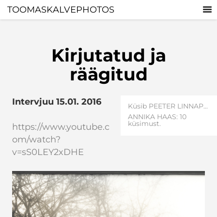
TOOMASKALVEPHOTOS
Kirjutatud ja
räägitud
Intervjuu 15.01. 2016
Küsib PEETER LINNAP...
ANNIKA HAAS: 10
küsimust.
https://www.youtube.c
om/watch?
v=sS0LEY2xDHE