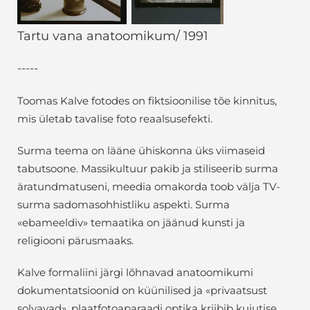
Tartu vana anatoomikum/ 1991
-----
Toomas Kalve fotodes on fiktsioonilise tõe kinnitus,
mis ületab tavalise foto reaalsusefekti.
Surma teema on lääne ühiskonna üks viimaseid
tabutsoone. Massikultuur pakib ja stiliseerib surma
äratundmatuseni, meedia omakorda toob välja TV-
surma sadomasohhistliku aspekti. Surma
«ebameeldiv» temaatika on jäänud kunsti ja
religiooni pärusmaaks.
Kalve formaliini järgi lõhnavad anatoomikumi
dokumentatsioonid on küünilised ja «privaatsust
solvavad», plaatfotoaparaadi optika kriibib kujutise