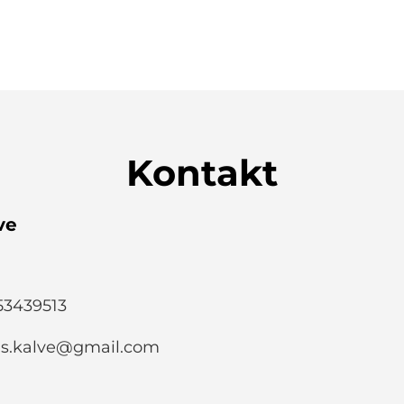
Kontakt
ve
 53439513
as.kalve@gmail.com