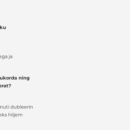
iku
ega ja
ukorda ning
erat?
muti dubleerin
eks hiljem