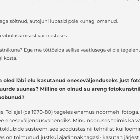
taga sõitnud, autojuhi lubasid pole kunagi omanud.
en vibulaskmisest vaimustuses.
tnikuna? Ega ma tõttöelda sellise vaatlusega ei ole tegelenu
i kosta.
a oled läbi elu kasutanud eneseväljenduseks just f
 juurde suunas? Milline on olnud su areng fotokunstn
 loobunud?
us. Tol ajal (ca 1970-80) tegeles enamus noormehi fotoga.
see eneseväljendusvahendiks. Minu nooruses toimis ka 
otoklubide süsteem, see soodustas nii tehnilist kui loomi
es on toimunud justkui ajarännak tagasi- kasutan järjes