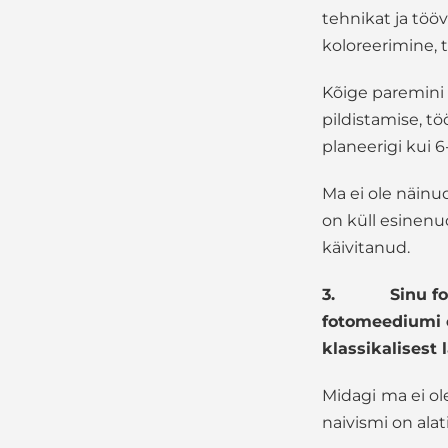
tehnikat ja töö
koloreerimine, 
Kõige paremini 
pildistamise, t
planeerigi kui 6-1
Ma ei ole näin
on küll esinenud
käivitanud.
3.
Sinu fo
fotomeediumi e
klassikalisest 
Midagi
ma ei ol
naivismi on ala