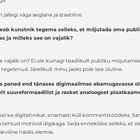
ga.
jällegi väga aeglane ja staatiline.
eab kunstnik tegema selleks, et mõjutada oma publ
s ja milleks see on vajalik?
e vajalik on? Ei ole kuinagi teadlikult publiku mõjutamis
egelenud. Järelikult minu jaoks pole see oluline.
a paned end tänases digimaailmas ebamugavasse ol
lt suureformaadilist ja rasket analoogset plaatkaam
el ka digitehnikat, enamasti küll kommertstöödeks. Sa
tehtud motiivid digikaga. Seda ennekõike selleks, et ol
ärviline näidis olemas.