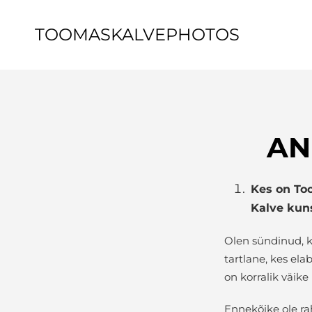
TOOMASKALVEPHOTOS
AN
Kes on To
Kalve kun
Olen sündinud, k
tartlane, kes ela
on korralik väik
Ennekõike ole ra