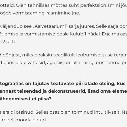
võtteid. Olen tehnilises mõttes suht perfektsionismini jõ
tööde vormistamine, raamimine jne.
väljendub see „Kalvetaariumi“ sarja juures. Selle sarja p
öötlemise ja vormistamise peale kulub 1 nädal. Ega ma a
2 pilti.
ud põhjust, miks peaksin teadlikult loobumisotsuse teg
 päris pikki vahesid, aga siis on jälle mingi uus teema pr
tograafias on tajutav teatavate piirialade otsing, kus
nnast teisendad ja dekonstrueerid, lisad oma eleme
lähenemisest ei piisa?
e eraldi otsinud. Selles osas olen toiminud intuitiivselt. 
ti meeltmööda olnud.