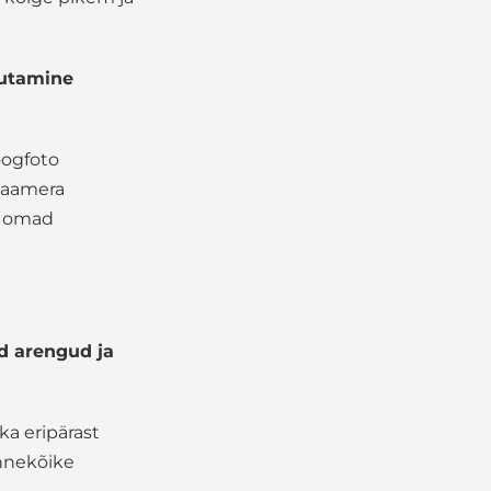
sutamine
oogfoto
tkaamera
e omad
d arengud ja
ka eripärast
ennekõike