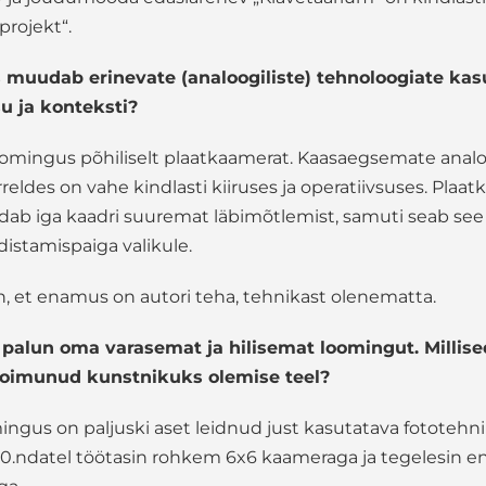
rojekt“.
 muudab erinevate (analoogiliste) tehnoloogiate ka
su ja konteksti?
omingus põhiliselt plaatkaamerat. Kaasaegsemate anal
reldes on vahe kindlasti kiiruses ja operatiivsuses. Plaa
dab iga kaadri suuremat läbimõtlemist, samuti seab se
distamispaiga valikule.
, et enamus on autori teha, tehnikast olenematta.
 palun oma varasemat ja hilisemat loomingut. Millise
oimunud kunstnikuks olemise teel?
gus on paljuski aset leidnud just kasutatava fototehni
90.ndatel töötasin rohkem 6x6 kaameraga ja tegelesin 