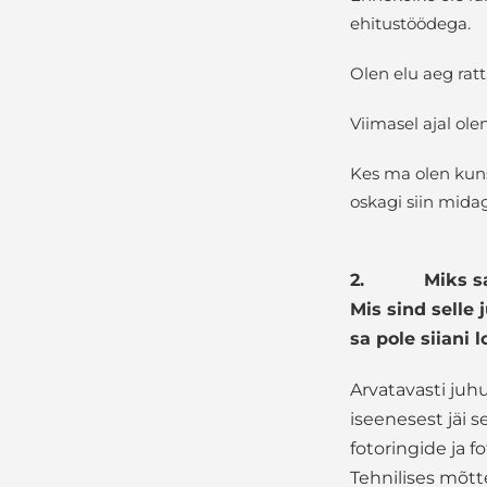
ehitustöödega.
Olen elu aeg rat
Viimasel ajal ol
Kes ma olen kuns
oskagi siin midag
2.
Miks s
Mis sind selle
sa pole siiani
Arvatavasti juh
iseenesest jäi 
fotoringide ja f
Tehnilises mõtt