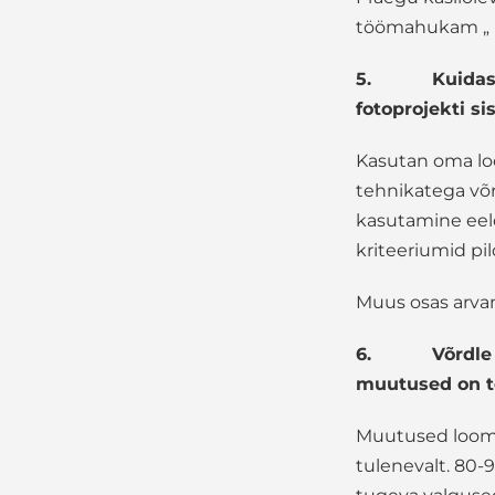
töömahukam „ p
5.
Kuidas
fotoprojekti si
Kasutan oma lo
tehnikatega võr
kasutamine eel
kriteeriumid pil
Muus osas arvan
6.
Võrdle
muutused on t
Muutused loomin
tulenevalt. 80-