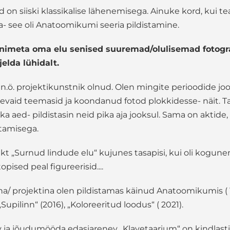
n siiski klassikalise lähenemisega. Ainuke kord, kui tead
 see oli Anatoomikumi seeria pildistamine.
nimeta oma elu senised suuremad/olulisemad fotogra
rjelda lühidalt.
n.ö. projektikunstnik olnud. Olen mingite perioodide jo
nevaid teemasid ja koondanud fotod plokkidesse- näit.
ika aed- pildistasin neid pika aja jooksul. Sama on aktid
stamisega.
t „Surnud lindude elu“ kujunes tasapisi, kui oli kogun
topised peal figureerisid....
ina/ projektina olen pildistamas käinud Anatoomikumis ( 1
 „Supilinn“ (2016), „Koloreeritud loodus“ ( 2021).
v ja jõudumööda edasiarenev „Klavetaarium“ on kindlasti