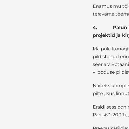
Enamus mu töid o
teravama teema-
4.
Palun 
projektid ja ki
Ma pole kunagi 
pildistanud eri
seeria v Botaan
v looduse pildi
Näiteks komplek
pilte , kus linnu
Eraldi sessioon
Pariisis“ (2009),
Praegu käsilole