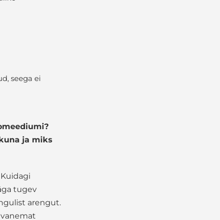
d, seega ei
otomeediumi?
ikuna ja miks
 Kuidagi
väga tugev
ngulist arengut.
t vanemat