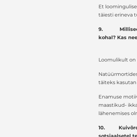
Et loomingulise
täiesti erineva
9.
Millis
kohal? Kas nee
Loomulikult on 
Natüürmortides 
täiteks kasutan t
Enamuse motiivi
maastikud- ikka 
lähenemises ol
10.
Kuivõrd
sotsiaalsetel