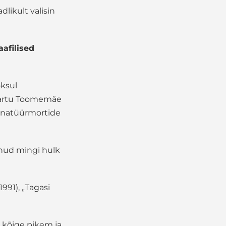
likult valisin
afilised
oksul
 Tartu Toomemäe
e, natüürmortide
enud mingi hulk
991), „Tagasi
 kõige pikem ja