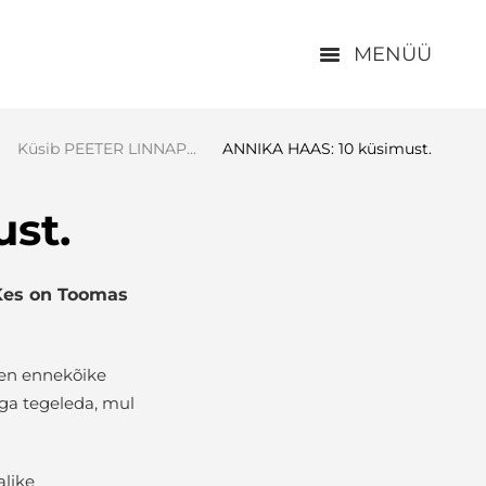
MENÜÜ
Küsib PEETER LINNAP...
ANNIKA HAAS: 10 küsimust.
st.
 Kes on Toomas
len ennekõike
ööga tegeleda, mul
alike