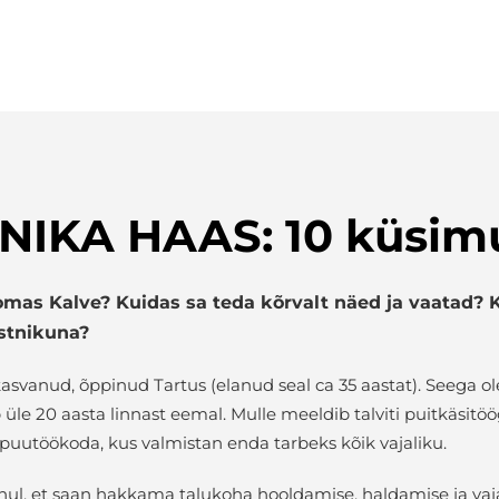
NIKA HAAS: 10 küsimu
omas Kalve? Kuidas sa teda kõrvalt näed ja vaatad?
stnikuna?
asvanud, õppinud Tartus (elanud seal ca 35 aastat). Seega o
b üle 20 aasta linnast eemal. Mulle meeldib talviti puitkäsit
e puutöökoda, kus valmistan enda tarbeks kõik vajaliku.
hul, et saan hakkama talukoha hooldamise, haldamise ja vaj