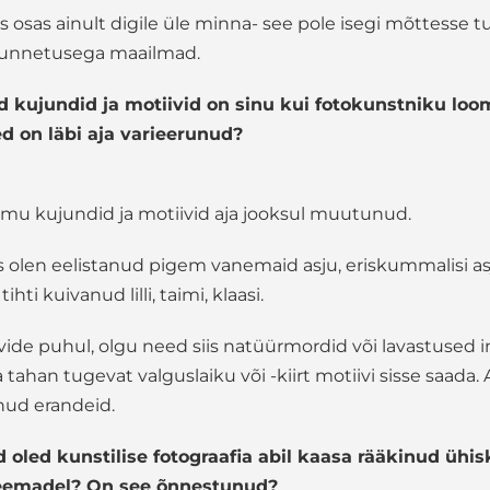
s osas ainult digile üle minna- see pole isegi mõttesse 
 tunnetusega maailmad.
ed kujundid ja motiivid on sinu kui fotokunstniku loo
d on läbi aja varieerunud?
mu kujundid ja motiivid aja jooksul muutunud.
olen eelistanud pigem vanemaid asju, eriskummalisi asj
ihti kuivanud lilli, taimi, klaasi.
de puhul, olgu need siis natüürmordid või lavastused 
tahan tugevat valguslaiku või -kiirt motiivi sisse saada. 
nud erandeid.
 oled kunstilise fotograafia abil kaasa rääkinud ühis
 teemadel? On see õnnestunud?