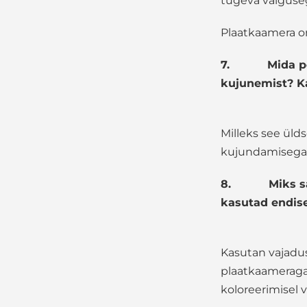
tugeva valguse
Plaatkaamera on 
7.
Mida p
kujunemist? Ka
Milleks see ülds
kujundamisega t
8.
Miks s
kasutad endise
Kasutan vajadus
plaatkaameraga 
koloreerimisel v