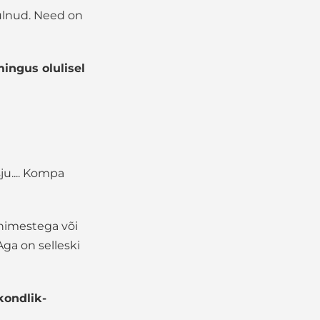
tulnud. Need on
mingus olulisel
u.... Kompa
inimestega või
Aga on selleski
kondlik-