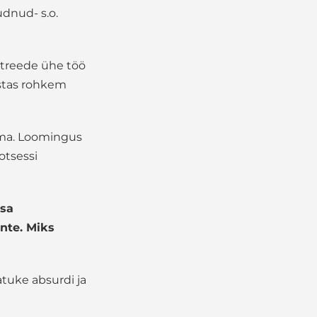
udnud- s.o.
ortreede ühe töö
astas rohkem
ema. Loomingus
otsessi
 sa
nte. Miks
Natuke absurdi ja